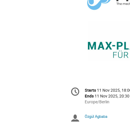
Conference
Starts
11 Nov 2025, 18:0
Date/Time
information
Ends
11 Nov 2025, 20:30
All
Europe/Berlin
times
are
Özgül Agbaba
Chairpersons
in
Europe/Berlin