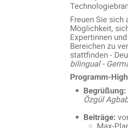
Technologiebran
Freuen Sie sich
Möglichkeit, sic
Expertinnen und
Bereichen zu ve
stattfinden - De
bilingual - Germ
Programm-Highl
Begrüßung:
Özgül Agba
Beiträge:
vo
Max-Plan