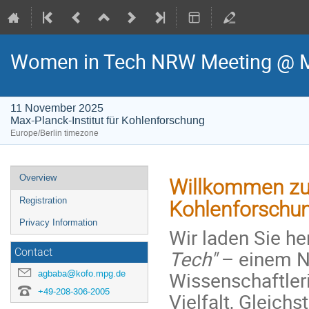
Women in Tech NRW Meeting @ M
11 November 2025
Max-Planck-Institut für Kohlenforschung
Europe/Berlin timezone
Event
Overview
Willkommen z
menu
Registration
Kohlenforschun
Privacy Information
Wir laden Sie he
Tech"
– einem Ne
Contact
Wissenschaftleri
agbaba@kofo.mpg.de
+49-208-306-2005
Vielfalt, Gleichs