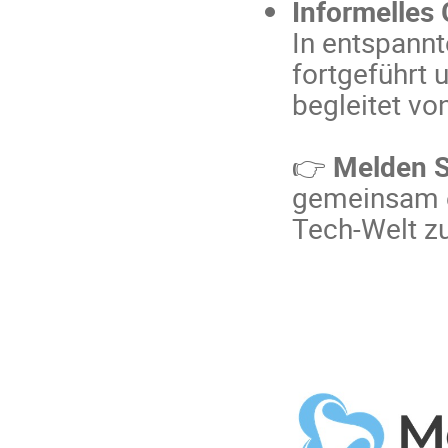
Informelles 
In entspann
fortgeführt
begleitet v
👉
Melden Si
gemeinsam ei
Tech-Welt zu