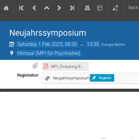
Back
Neujahrssymposium
Saturday 1 Feb 2025, 08:30
→
13:30
Europe/Berlin
Hörsaal (MPI für Psychiatrie)
MPI_Einladung-8-Neujahrssymposium25_171224-low.pdf
Registration
Neujahrssymposium
Register