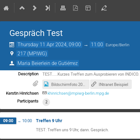
Gespräch Test
Thursday 11 Apr 2024, 09:00
→
11:00
Europe/Berlin
217 (MPIWG)
Maria Beierlein de Gutiérrez
TEST......Kurzes Treffen zum Ausprobieren von INDICO
Description
Bildschirm­foto 2024-02-27 um 12.37.51.png
INtranet Beispiel
Kerstin Hinrichsen
khinrichsen@mpiwg-berlin.mpg.de
Participants
2
Treffen 9 Uhr
09:00
→
10:00
TEST: Treffen uns 9 Uhr, dann. Gespräch.